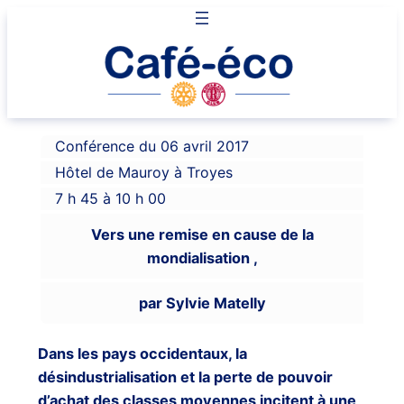
Aller
au
contenu
Conférence du 06 avril 2017
Hôtel de Mauroy à Troyes
7 h 45 à 10 h 00
Vers une remise en cause de la
mondialisation ,
par Sylvie Matelly
Dans les pays occidentaux, la
désindustrialisation et la perte de pouvoir
d’achat des classes moyennes incitent à une